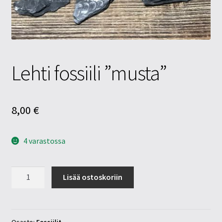
Tietosuojaseloste
Tuotteet
Yritysinfo
Lehti fossiili ”musta”
8,00
€
4 varastossa
Lehti
Lisää ostoskoriin
fossiili
”musta”
määrä