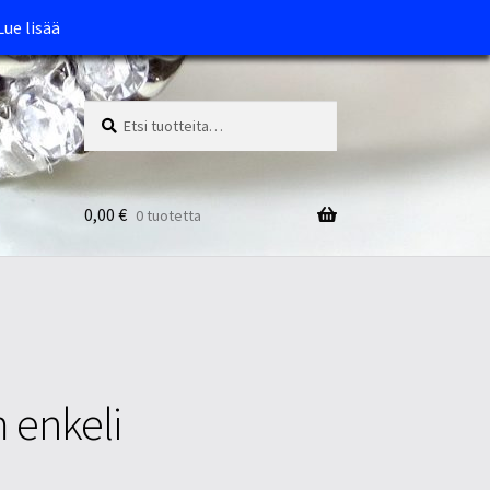
Lue lisää
Etsi:
Haku
0,00
€
0 tuotetta
 enkeli