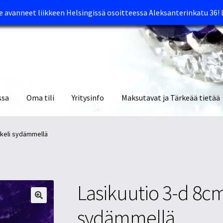
avanneet liikkeen Helsingissä osoitteessa Aleksanterinkatu 36!
ssa
Oma tili
Yritysinfo
Maksutavat ja Tärkeää tietää
yymälät
Oma tili
Ostoskori
Tietosuojaseloste
Tuotteet
Yritysinfo
nkeli sydämmellä
Lasikuutio 3-d 8cm
sydämmellä