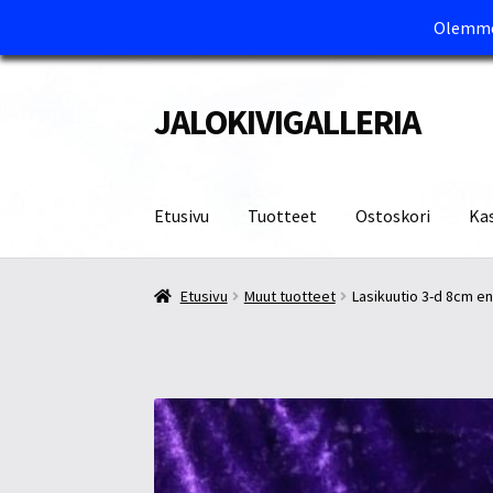
Olemme 
JALOKIVIGALLERIA
Siirry
Siirry
navigointiin
sisältöön
Etusivu
Tuotteet
Ostoskori
Ka
Etusivu
Kassa
Maksutavat ja Tärkeää tietää
M
Etusivu
Muut tuotteet
Lasikuutio 3-d 8cm e