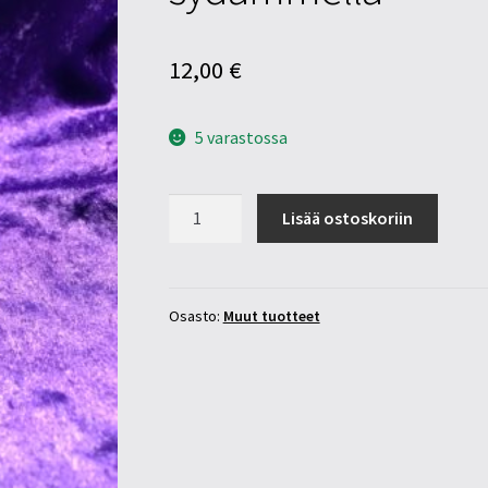
12,00
€
5 varastossa
Lasikuutio
Lisää ostoskoriin
3-
d
8cm
enkeli
Osasto:
Muut tuotteet
sydämmellä
määrä