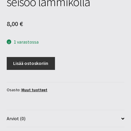
seisoo lammikolla
8,00
€
1 varastossa
Lasikuutio
Lisää ostoskoriin
3-
d
4cm
kissa
Osasto:
Muut tuotteet
seisoo
lammikolla
määrä
Arviot (0)