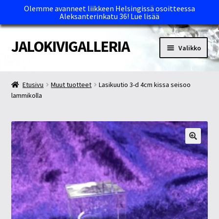
Olemme avanneet liikkeen Helsingissä osoitteessa
Aleksanterinkatu 36!
Lue lisää
JALOKIVIGALLERIA
Siirry
Siirry
Valikko
navigointiin
sisältöön
Etusivu
Etusivu
Muut tuotteet
Lasikuutio 3-d 4cm kissa seisoo
lammikolla
Kassa
Maksutavat ja Tärkeää tietää
Myymälät
Oma tili
Ostoskori