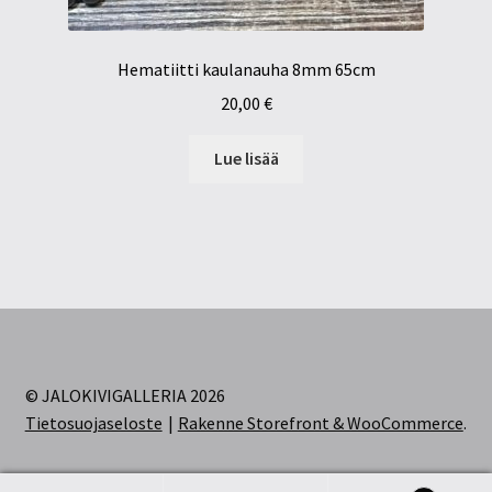
Hematiitti kaulanauha 8mm 65cm
20,00
€
Lue lisää
© JALOKIVIGALLERIA 2026
Tietosuojaseloste
Rakenne Storefront & WooCommerce
.