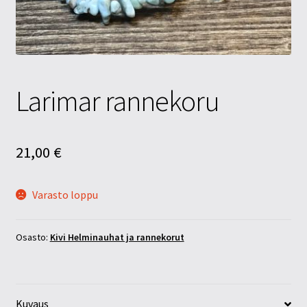
Tietosuojaseloste
Tuotteet
Yritysinfo
Larimar rannekoru
21,00
€
Varasto loppu
Osasto:
Kivi Helminauhat ja rannekorut
Kuvaus