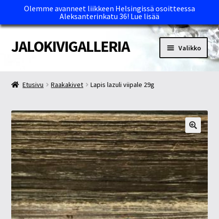
Olemme avanneet liikkeen Helsingissä osoitteessa
Aleksanterinkatu 36!
Lue lisää
JALOKIVIGALLERIA
Siirry
Siirry
Valikko
navigointiin
sisältöön
Etusivu
Etusivu
Raakakivet
Lapis lazuli viipale 29g
Kassa
Maksutavat ja Tärkeää tietää
Myymälät
Oma tili
Ostoskori