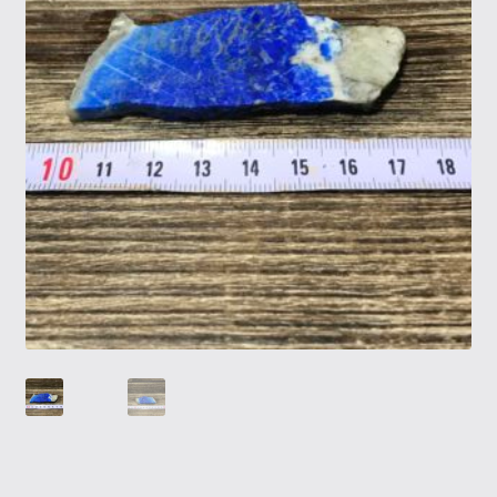
Tietosuojaseloste
Tuotteet
Yritysinfo