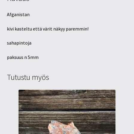
Afganistan
kivi kasteltu että värit näkyy paremmin!
sahapintoja
paksuus n 5mm
Tutustu myös