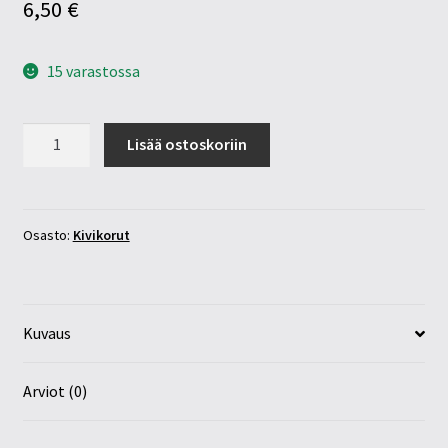
6,50
€
15 varastossa
Lapis
Lisää ostoskoriin
lazuli
risti
määrä
Osasto:
Kivikorut
Kuvaus
Arviot (0)