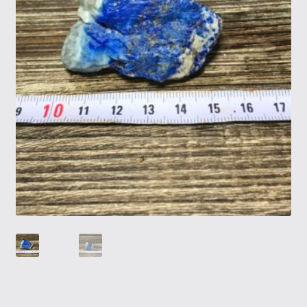
Tietosuojaseloste
Tuotteet
Yritysinfo