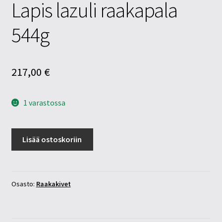
Lapis lazuli raakapala
544g
217,00
€
1 varastossa
Lapis
Lisää ostoskoriin
lazuli
raakapala
544g
määrä
Osasto:
Raakakivet