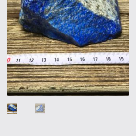
Tietosuojaseloste
Tuotteet
Yritysinfo