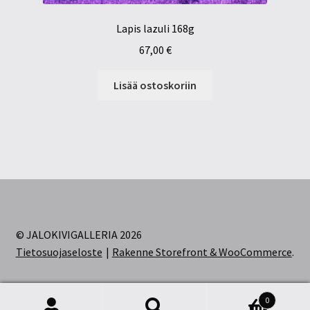
Lapis lazuli 168g
67,00
€
Lisää ostoskoriin
© JALOKIVIGALLERIA 2026
Tietosuojaseloste
Rakenne Storefront & WooCommerce
.
0