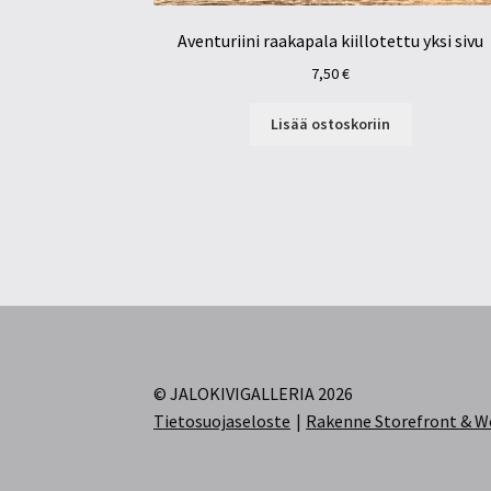
Aventuriini raakapala kiillotettu yksi sivu
7,50
€
Lisää ostoskoriin
© JALOKIVIGALLERIA 2026
Tietosuojaseloste
Rakenne Storefront &