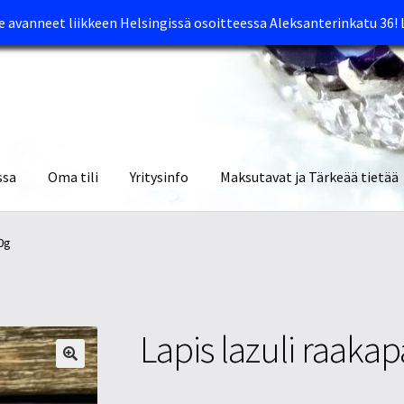
avanneet liikkeen Helsingissä osoitteessa Aleksanterinkatu 36!
ssa
Oma tili
Yritysinfo
Maksutavat ja Tärkeää tietää
yymälät
Oma tili
Ostoskori
Tietosuojaseloste
Tuotteet
Yritysinfo
40g
Lapis lazuli raaka