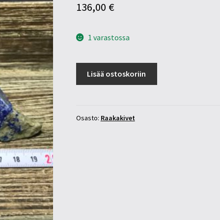
136,00
€
1 varastossa
Lapis
Lisää ostoskoriin
lazuli
raakapala
340g
määrä
Osasto:
Raakakivet