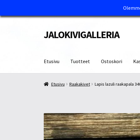
Olemme 
JALOKIVIGALLERIA
Siirry
Siirry
navigointiin
sisältöön
Etusivu
Tuotteet
Ostoskori
Ka
Etusivu
Kassa
Maksutavat ja Tärkeää tietää
M
Etusivu
Raakakivet
Lapis lazuli raakapala 3