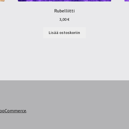
Rubelliitti
3,00
€
Lisää ostoskoriin
 WooCommerce
.