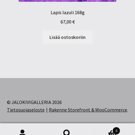
Lapis lazuli 168g
67,00
€
Lisää ostoskoriin
© JALOKIVIGALLERIA 2026
Tietosuojaseloste
Rakenne Storefront & WooCommerce
.
0