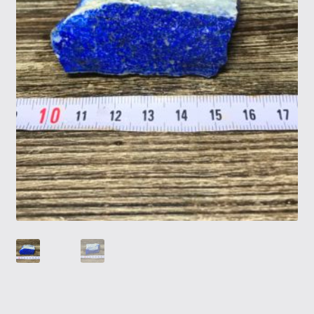
Tietosuojaseloste
Tuotteet
Yritysinfo