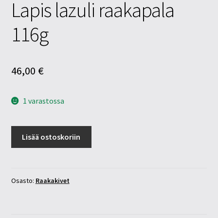
Lapis lazuli raakapala
116g
46,00
€
1 varastossa
Lapis
Lisää ostoskoriin
lazuli
raakapala
116g
määrä
Osasto:
Raakakivet