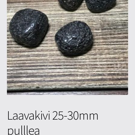
Tietosuojaseloste
Tuotteet
Yritysinfo
Laavakivi 25-30mm
pulllea