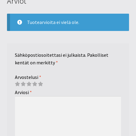
Arviot
Tuotearvioita ei vielä ole.
Sähköpostiosoitettasi ei julkaista.
Pakolliset
kentät on merkitty
*
Arvostelusi
*
Arviosi
*