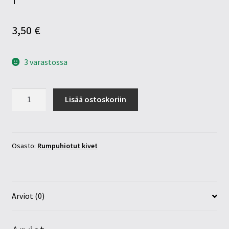
3,50
€
3 varastossa
Laavakivi
Lisää ostoskoriin
25-
30mm
pulllea
määrä
Osasto:
Rumpuhiotut kivet
Arviot (0)