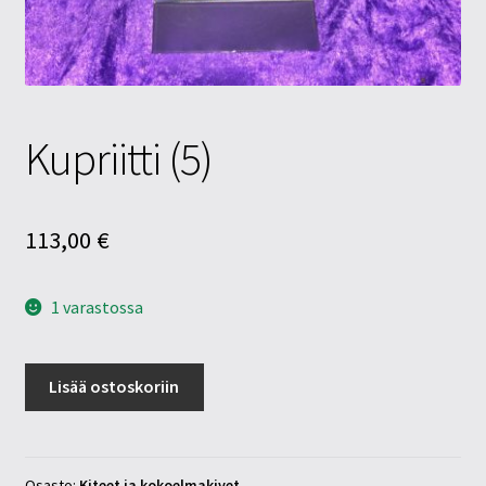
Tietosuojaseloste
Tuotteet
Yritysinfo
Kupriitti (5)
113,00
€
1 varastossa
Kupriitti
Lisää ostoskoriin
(5)
määrä
Osasto:
Kiteet ja kokoelmakivet