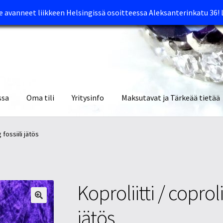
avanneet liikkeen Helsingissä osoitteessa Aleksanterinkatu 36!
ssa
Oma tili
Yritysinfo
Maksutavat ja Tärkeää tietää
yymälät
Oma tili
Ostoskori
Tietosuojaseloste
Tuotteet
Yritysinfo
 fossiili jätös
Koproliitti / coproli
jätös