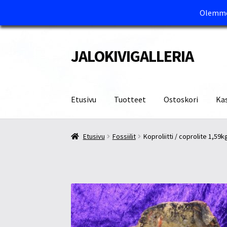
Olemme 
JALOKIVIGALLERIA
Siirry
Siirry
navigointiin
sisältöön
Etusivu
Tuotteet
Ostoskori
Ka
Etusivu
Kassa
Maksutavat ja Tärkeää tietää
M
Etusivu
Fossiilit
Koproliitti / coprolite 1,59kg