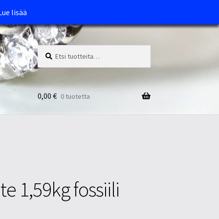
Lue lisää
Etsi:
Haku
0,00
€
0 tuotetta
te 1,59kg fossiili