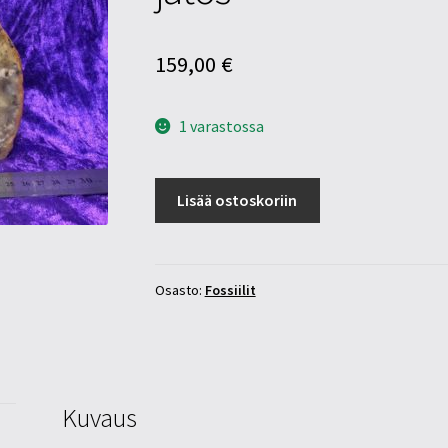
159,00
€
1 varastossa
Koproliitti
Lisää ostoskoriin
/
coprolite
1,59kg
fossiili
Osasto:
Fossiilit
jätös
määrä
Kuvaus