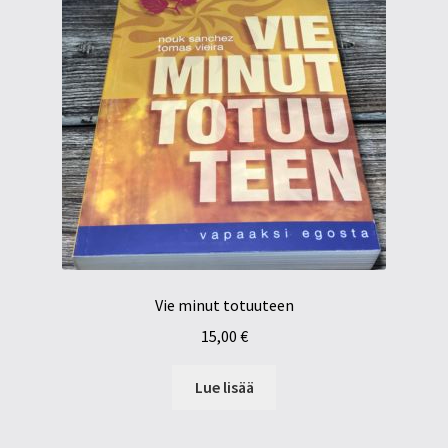
Vie minut totuuteen
15,00
€
Lue lisää