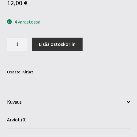
12,00
€
4 varastossa
Kokeile
Lisää ostoskoriin
viisastumista
määrä
Osasto:
Kirjat
Kuvaus
Arviot (0)