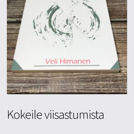
Tietosuojaseloste
Tuotteet
Yritysinfo
Kokeile viisastumista