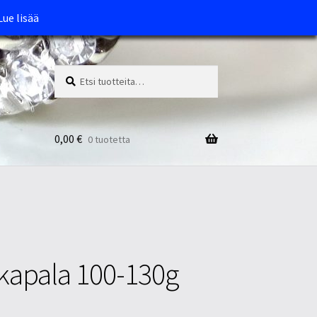
Lue lisää
Etsi:
Haku
0,00
€
0 tuotetta
akapala 100-130g