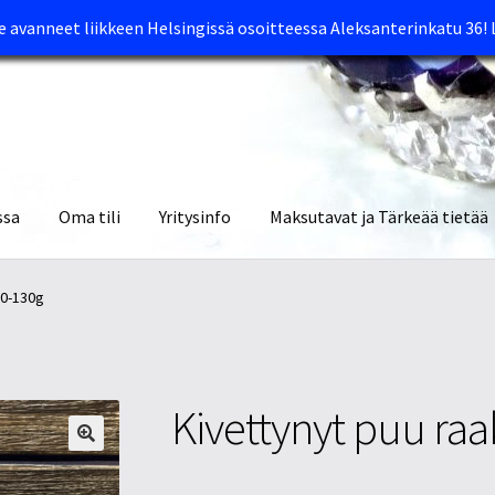
avanneet liikkeen Helsingissä osoitteessa Aleksanterinkatu 36!
ssa
Oma tili
Yritysinfo
Maksutavat ja Tärkeää tietää
yymälät
Oma tili
Ostoskori
Tietosuojaseloste
Tuotteet
Yritysinfo
00-130g
Kivettynyt puu ra