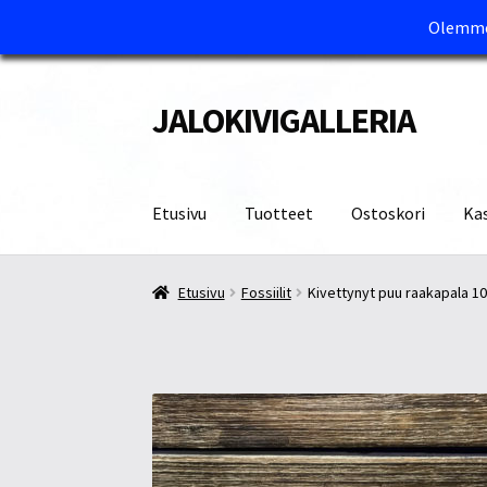
Olemme 
JALOKIVIGALLERIA
Siirry
Siirry
navigointiin
sisältöön
Etusivu
Tuotteet
Ostoskori
Ka
Etusivu
Kassa
Maksutavat ja Tärkeää tietää
M
Etusivu
Fossiilit
Kivettynyt puu raakapala 1