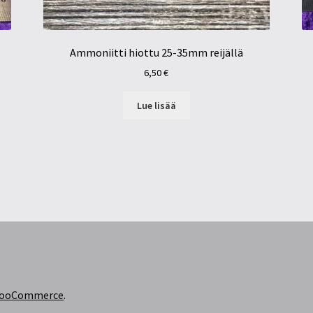
Ammoniitti hiottu 25-35mm reijällä
6,50
€
Lue lisää
 WooCommerce
.