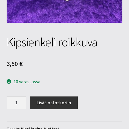
Tietosuojaseloste
Tuotteet
Yritysinfo
Kipsienkeli roikkuva
3,50
€
10 varastossa
Kipsienkeli
Lisää ostoskoriin
roikkuva
määrä
Osasto:
Kipsi ja tina tuotteet