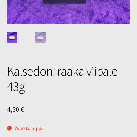
Tietosuojaseloste
Tuotteet
Yritysinfo
Kalsedoni raaka viipale
43g
4,30
€
Varasto loppu