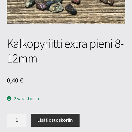
Tietosuojaseloste
Tuotteet
Yritysinfo
Kalkopyriitti extra pieni 8-
12mm
0,40
€
2 varastossa
Kalkopyriitti
Lisää ostoskoriin
extra
pieni