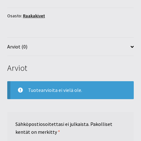
8-
12mm
Osasto:
Raakakivet
määrä
Arviot (0)
Arviot
Tuotearvioita ei vielä ole.
Sähköpostiosoitettasi ei julkaista.
Pakolliset
kentät on merkitty
*