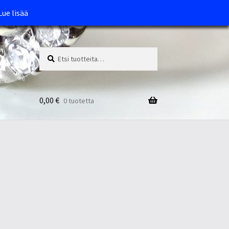
Lue lisää
Etsi:
Haku
0,00
€
0 tuotetta