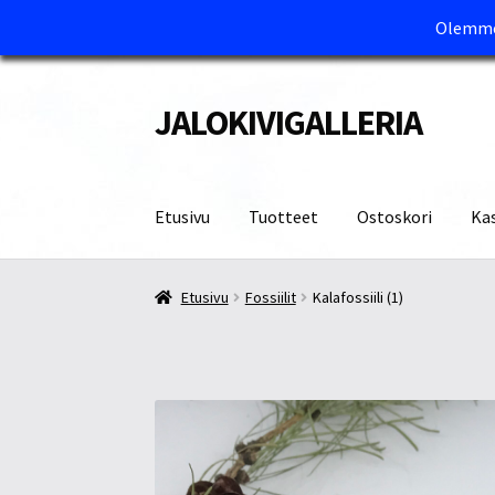
Olemme 
JALOKIVIGALLERIA
Siirry
Siirry
navigointiin
sisältöön
Etusivu
Tuotteet
Ostoskori
Ka
Etusivu
Kassa
Maksutavat ja Tärkeää tietää
M
Etusivu
Fossiilit
Kalafossiili (1)