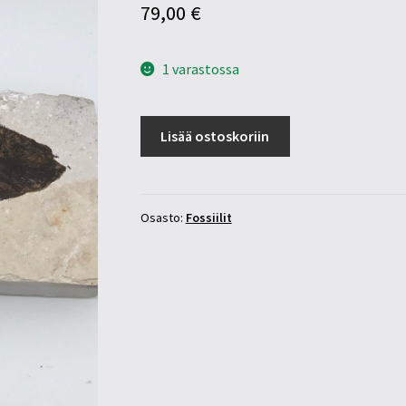
79,00
€
1 varastossa
Kalafossiili
Lisää ostoskoriin
(1)
määrä
Osasto:
Fossiilit