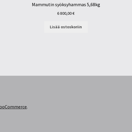
Mammutin syöksyhammas 5,68kg
6 800,00
€
Lisää ostoskoriin
 WooCommerce
.