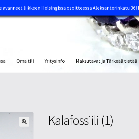
avanneet liikkeen Helsingissä osoitteessa Aleksanterinkatu 36!
ssa
Oma tili
Yritysinfo
Maksutavat ja Tärkeää tietää
yymälät
Oma tili
Ostoskori
Tietosuojaseloste
Tuotteet
Yritysinfo
Kalafossiili (1)