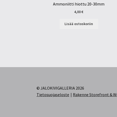
Ammoniitti hiottu 20-30mm
4,00
€
Lisää ostoskoriin
© JALOKIVIGALLERIA 2026
Tietosuojaseloste
Rakenne Storefront &