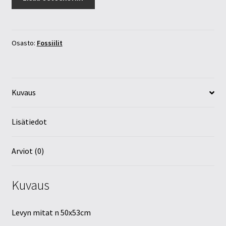
fossiili
levy
iso
määrä
Osasto:
Fossiilit
Kuvaus
Lisätiedot
Arviot (0)
Kuvaus
Levyn mitat n 50x53cm