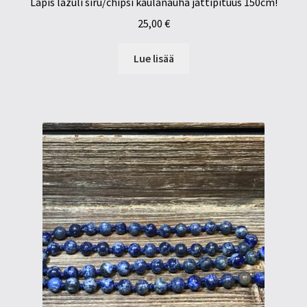
Lapis lazuli siru/chipsi kaulanauha jättipituus 150cm!
25,00
€
Lue lisää