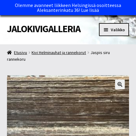
Olemme avanneet liikkeen Helsingissä osoitteessa
Aleksanterinkatu 36!
Lue lisää
JALOKIVIGALLERIA
Siirry
Siirry
Valikko
navigointiin
sisältöön
Etusivu
Etusivu
Kivi Helminauhat ja rannekorut
Jaspis siru
rannekoru
Kassa
Maksutavat ja Tärkeää tietää
Myymälät
Oma tili
Ostoskori