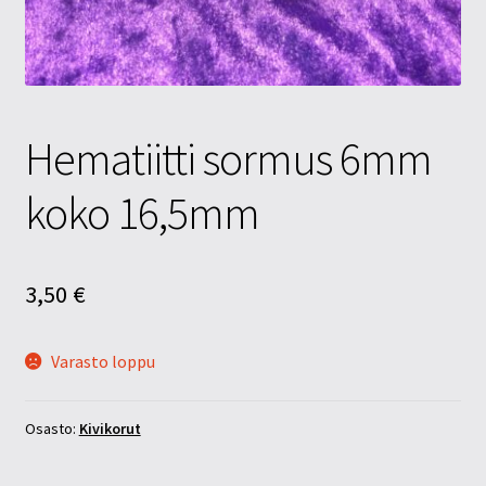
Tietosuojaseloste
Tuotteet
Yritysinfo
Hematiitti sormus 6mm
koko 16,5mm
3,50
€
Varasto loppu
Osasto:
Kivikorut