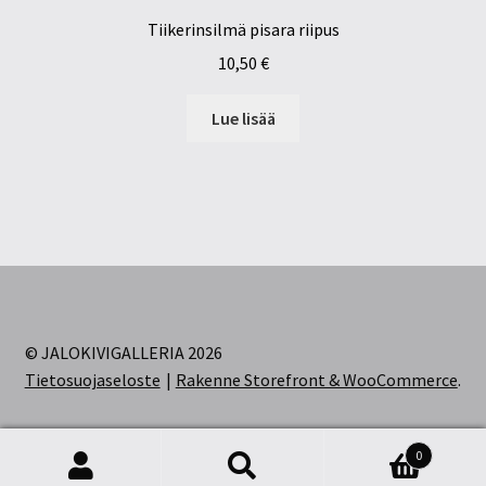
Tiikerinsilmä pisara riipus
10,50
€
Lue lisää
© JALOKIVIGALLERIA 2026
Tietosuojaseloste
Rakenne Storefront & WooCommerce
.
0
Etsi:
Haku