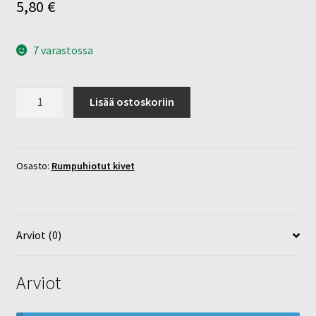
5,80
€
7 varastossa
Hematiitti
Lisää ostoskoriin
40-
45mm
määrä
Osasto:
Rumpuhiotut kivet
Arviot (0)
Arviot