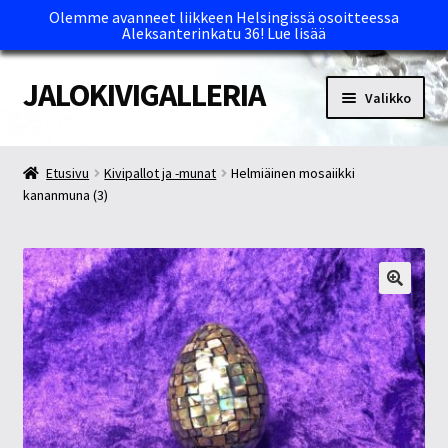
Olemme avanneet liikkeen Helsingissä osoitteessa
Aleksanterinkatu 36!
Lue lisää
JALOKIVIGALLERIA
Siirry
Siirry
Valikko
navigointiin
sisältöön
Etusivu
Etusivu
Kivipallot ja -munat
Helmiäinen mosaiikki
kananmuna (3)
Kassa
Maksutavat ja Tärkeää tietää
Myymälät
Oma tili
Ostoskori