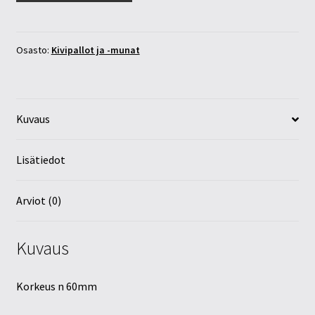
kananmuna
(3)
määrä
Osasto:
Kivipallot ja -munat
Kuvaus
Lisätiedot
Arviot (0)
Kuvaus
Korkeus n 60mm