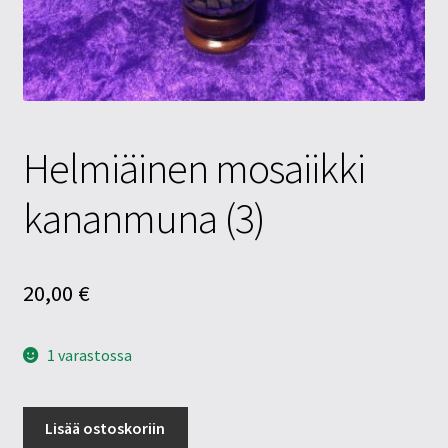
Tietosuojaseloste
Tuotteet
Yritysinfo
Helmiäinen mosaiikki
kananmuna (3)
20,00
€
1 varastossa
Helmiäinen
Lisää ostoskoriin
mosaiikki