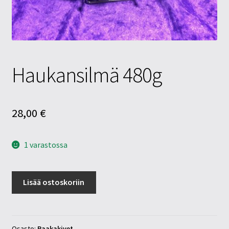
Tietosuojaseloste
Tuotteet
Yritysinfo
Haukansilmä 480g
28,00
€
1 varastossa
Haukansilmä
Lisää ostoskoriin
480g
määrä
Osasto:
Raakakivet