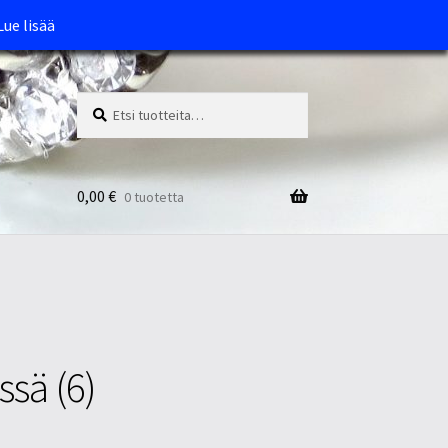
Lue lisää
Etsi:
Haku
0,00
€
0 tuotetta
sä (6)