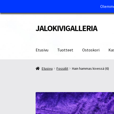
Olemme 
JALOKIVIGALLERIA
Siirry
Siirry
navigointiin
sisältöön
Etusivu
Tuotteet
Ostoskori
Ka
Etusivu
Kassa
Maksutavat ja Tärkeää tietää
M
Etusivu
Fossiilit
Hain hammas kivessä (6)