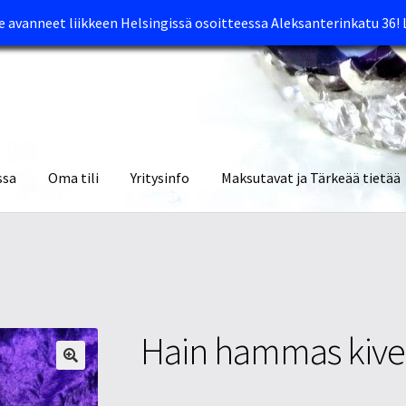
avanneet liikkeen Helsingissä osoitteessa Aleksanterinkatu 36!
ssa
Oma tili
Yritysinfo
Maksutavat ja Tärkeää tietää
yymälät
Oma tili
Ostoskori
Tietosuojaseloste
Tuotteet
Yritysinfo
Hain hammas kives