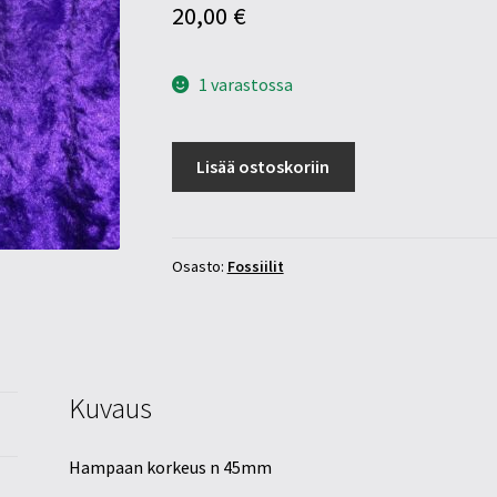
20,00
€
1 varastossa
Hain
Lisää ostoskoriin
hammas
kivessä
(6)
määrä
Osasto:
Fossiilit
Kuvaus
Hampaan korkeus n 45mm