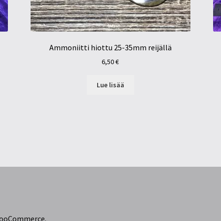
Ammoniitti hiottu 25-35mm reijällä
6,50
€
Lue lisää
 WooCommerce
.