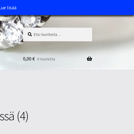
Lue lisää
Etsi:
Haku
0,00
€
0 tuotetta
sä (4)