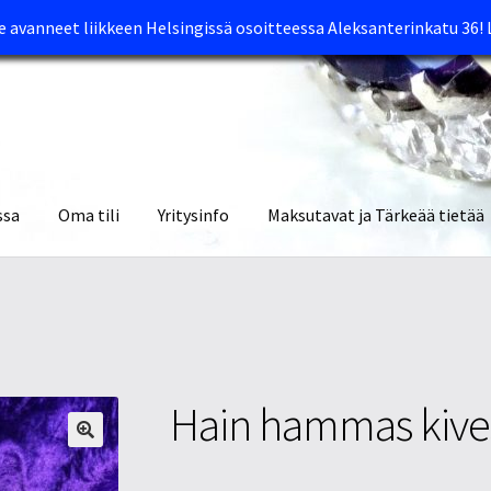
avanneet liikkeen Helsingissä osoitteessa Aleksanterinkatu 36!
ssa
Oma tili
Yritysinfo
Maksutavat ja Tärkeää tietää
yymälät
Oma tili
Ostoskori
Tietosuojaseloste
Tuotteet
Yritysinfo
Hain hammas kives