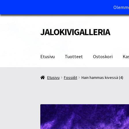
Olemme 
JALOKIVIGALLERIA
Siirry
Siirry
navigointiin
sisältöön
Etusivu
Tuotteet
Ostoskori
Ka
Etusivu
Kassa
Maksutavat ja Tärkeää tietää
M
Etusivu
Fossiilit
Hain hammas kivessä (4)