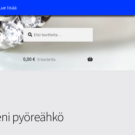
Lue lisää
Etsi:
Haku
0,00
€
0 tuotetta
ieni pyöreähkö