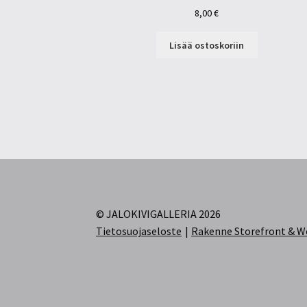
8,00
€
Lisää ostoskoriin
© JALOKIVIGALLERIA 2026
Tietosuojaseloste
Rakenne Storefront &