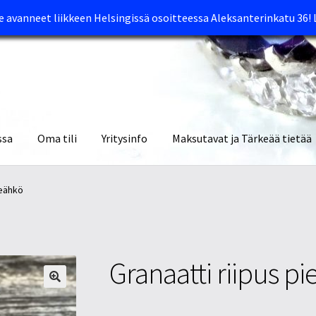
avanneet liikkeen Helsingissä osoitteessa Aleksanterinkatu 36!
ssa
Oma tili
Yritysinfo
Maksutavat ja Tärkeää tietää
yymälät
Oma tili
Ostoskori
Tietosuojaseloste
Tuotteet
Yritysinfo
reähkö
Granaatti riipus p