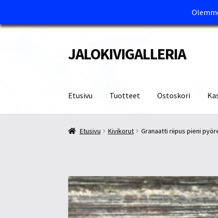
Olemme 
JALOKIVIGALLERIA
Siirry
Siirry
navigointiin
sisältöön
Etusivu
Tuotteet
Ostoskori
Ka
Etusivu
Kassa
Maksutavat ja Tärkeää tietää
M
Etusivu
Kivikorut
Granaatti riipus pieni pyö