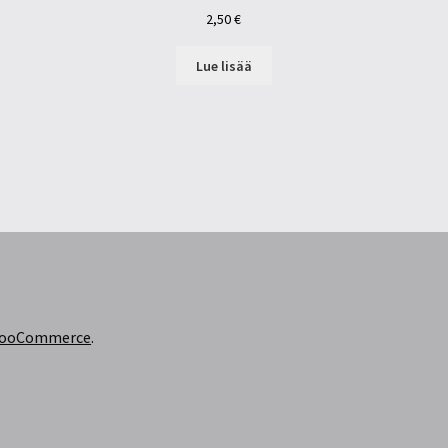
2,50
€
Lue lisää
 WooCommerce
.