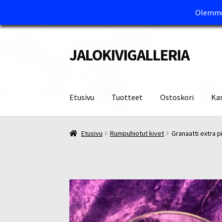
Olemme 
JALOKIVIGALLERIA
Siirry
Siirry
navigointiin
sisältöön
Etusivu
Tuotteet
Ostoskori
Ka
Etusivu
Kassa
Maksutavat ja Tärkeää tietää
M
Etusivu
Rumpuhiotut kivet
Granaatti extra p