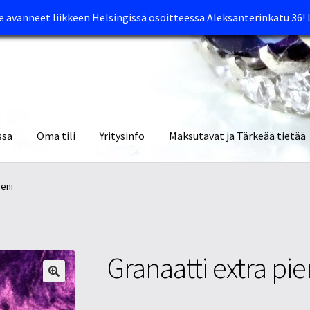
avanneet liikkeen Helsingissä osoitteessa Aleksanterinkatu 36!
ssa
Oma tili
Yritysinfo
Maksutavat ja Tärkeää tietää
yymälät
Oma tili
Ostoskori
Tietosuojaseloste
Tuotteet
Yritysinfo
ieni
Granaatti extra pie