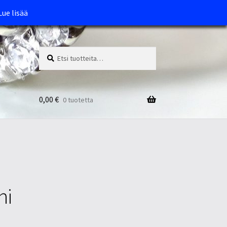
Lue lisää
Etsi:
Haku
0,00
€
0 tuotetta
ni