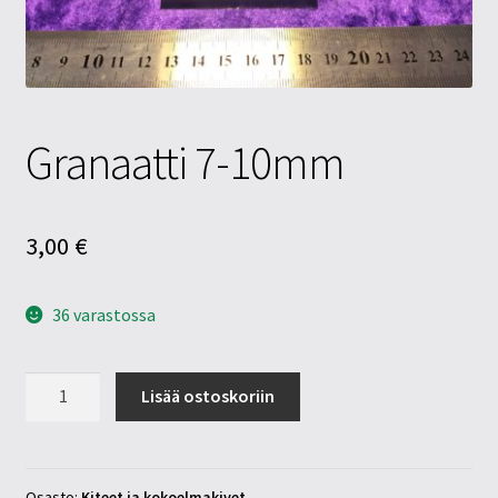
Tietosuojaseloste
Tuotteet
Yritysinfo
Granaatti 7-10mm
3,00
€
36 varastossa
Granaatti
Lisää ostoskoriin
7-
10mm
määrä
Osasto:
Kiteet ja kokoelmakivet