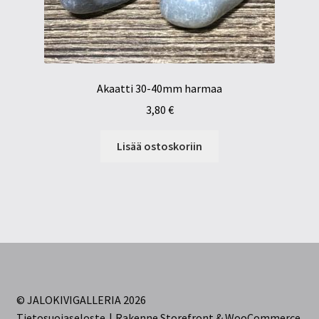
Akaatti 30-40mm harmaa
3,80
€
Lisää ostoskoriin
© JALOKIVIGALLERIA 2026
Tietosuojaseloste
Rakenne Storefront & WooCommerce
.