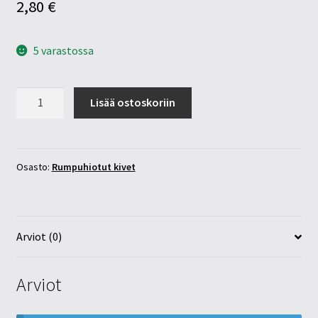
2,80
€
5 varastossa
Fluoriitti
Lisää ostoskoriin
vihreä
20-
25mm
määrä
Osasto:
Rumpuhiotut kivet
Arviot (0)
Arviot