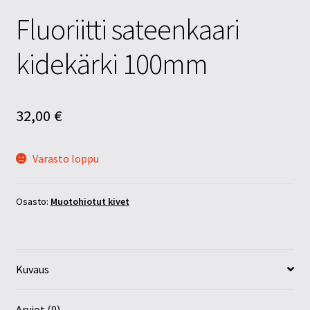
Fluoriitti sateenkaari
kidekärki 100mm
32,00
€
Varasto loppu
Osasto:
Muotohiotut kivet
Kuvaus
Arviot (0)