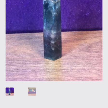
Tietosuojaseloste
Tuotteet
Yritysinfo