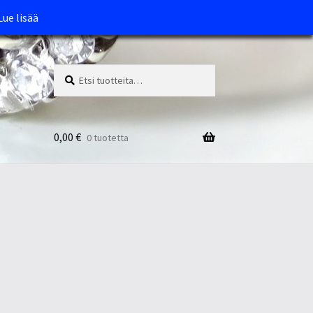
Lue lisää
Etsi:
Haku
0,00
€
0 tuotetta