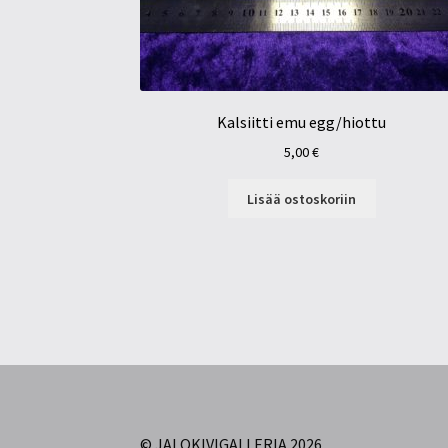
Kalsiitti emu egg/hiottu
5,00
€
Lisää ostoskoriin
© JALOKIVIGALLERIA 2026