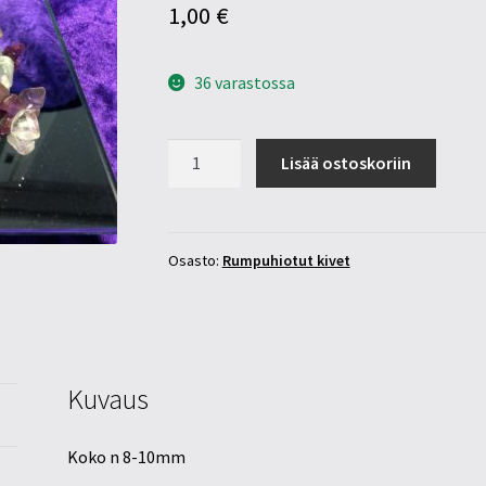
1,00
€
36 varastossa
Fluoriitti
Lisää ostoskoriin
8-
10mm
määrä
Osasto:
Rumpuhiotut kivet
Kuvaus
Koko n 8-10mm