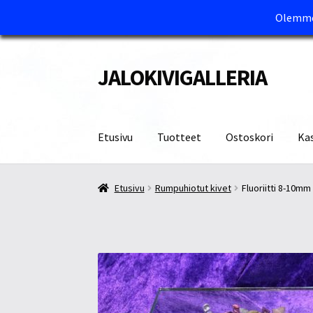
Olemme 
JALOKIVIGALLERIA
Siirry
Siirry
navigointiin
sisältöön
Etusivu
Tuotteet
Ostoskori
Ka
Etusivu
Kassa
Maksutavat ja Tärkeää tietää
M
Etusivu
Rumpuhiotut kivet
Fluoriitti 8-10mm