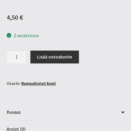
4,50
€
2 varastossa
Enkeliaurakvartsi
Lisää ostoskoriin
30-
40mm
määrä
Osasto:
Rumpuhiotut kivet
Kuvaus
Arviot (0)