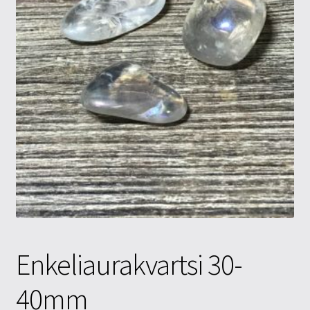
Tietosuojaseloste
Tuotteet
Yritysinfo
Enkeliaurakvartsi 30-
40mm