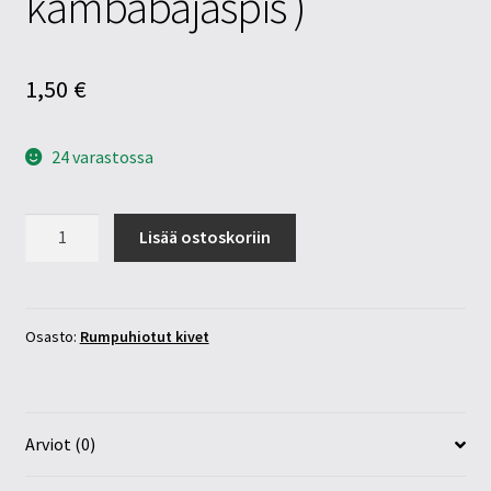
kambabajaspis )
1,50
€
24 varastossa
Eldariitti
Lisää ostoskoriin
10-
20mm
(
kambabajaspis
Osasto:
Rumpuhiotut kivet
)
määrä
Arviot (0)