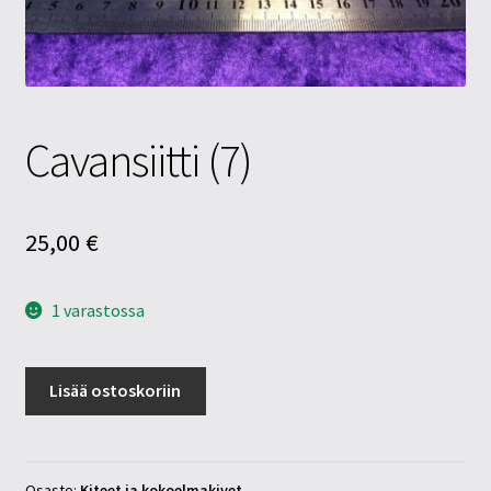
Tietosuojaseloste
Tuotteet
Yritysinfo
Cavansiitti (7)
25,00
€
1 varastossa
Cavansiitti
Lisää ostoskoriin
(7)
määrä
Osasto:
Kiteet ja kokoelmakivet