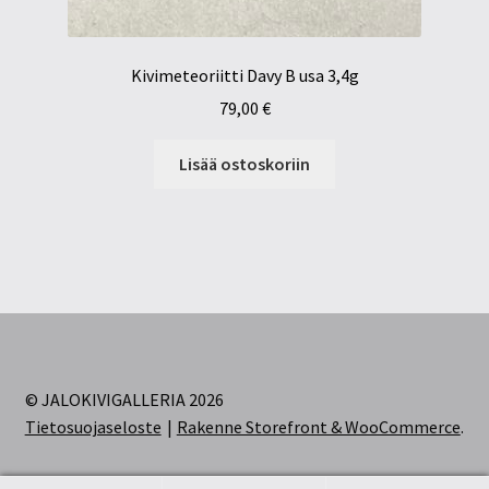
Kivimeteoriitti Davy B usa 3,4g
79,00
€
Lisää ostoskoriin
© JALOKIVIGALLERIA 2026
Tietosuojaseloste
Rakenne Storefront & WooCommerce
.