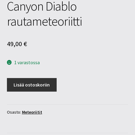
Canyon Diablo
rautameteoriitti
49,00
€
1 varastossa
Canyon
Lisää ostoskoriin
Diablo
rautameteoriitti
määrä
Osasto:
Meteoriitit