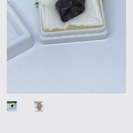
Tietosuojaseloste
Tuotteet
Yritysinfo