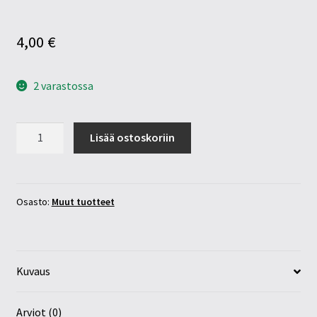
4,00
€
2 varastossa
Buddha
Lisää ostoskoriin
matkapatsas
4-
5cm
määrä
Osasto:
Muut tuotteet
Kuvaus
Arviot (0)