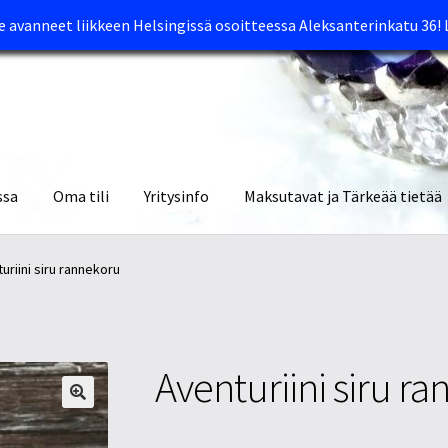
avanneet liikkeen Helsingissä osoitteessa Aleksanterinkatu 36!
ssa
Oma tili
Yritysinfo
Maksutavat ja Tärkeää tietää
yymälät
Oma tili
Ostoskori
Tietosuojaseloste
Tuotteet
Yritysinfo
uriini siru rannekoru
Aventuriini siru r