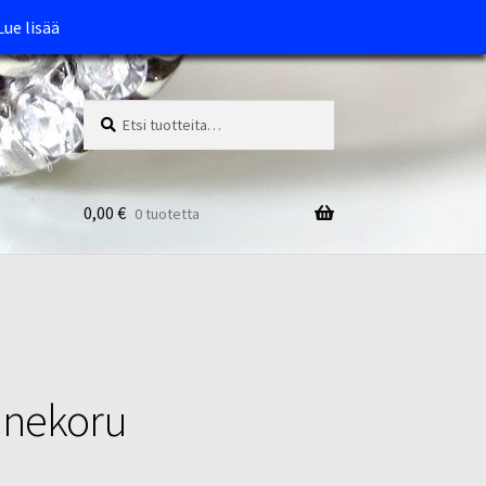
Lue lisää
Etsi:
Haku
0,00
€
0 tuotetta
annekoru