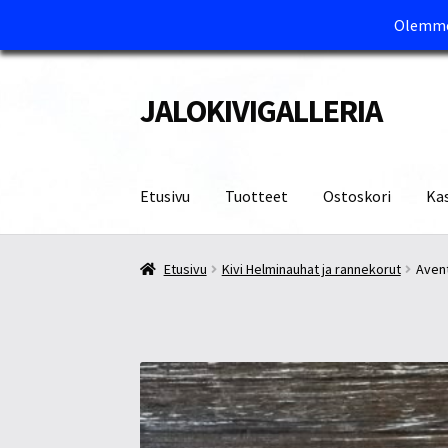
Olemme 
JALOKIVIGALLERIA
Siirry
Siirry
navigointiin
sisältöön
Etusivu
Tuotteet
Ostoskori
Ka
Etusivu
Kassa
Maksutavat ja Tärkeää tietää
M
Etusivu
Kivi Helminauhat ja rannekorut
Avent