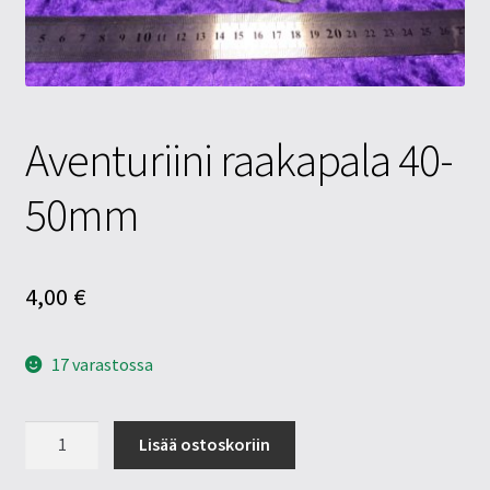
Tietosuojaseloste
Tuotteet
Yritysinfo
Aventuriini raakapala 40-
50mm
4,00
€
17 varastossa
Aventuriini
Lisää ostoskoriin
raakapala
40-