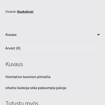
50mm
määrä
Osasto:
Raakakivet
Kuvaus
Arviot (0)
Kuvaus
Hiomaton luonnon pinnalla
ohuita liuskoja sekä paksumpia paloja
Tutustu myös