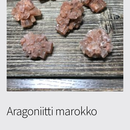
Tietosuojaseloste
Tuotteet
Yritysinfo
Aragoniitti marokko