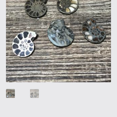
Tietosuojaseloste
Tuotteet
Yritysinfo