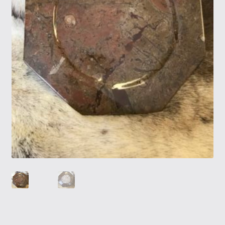
Tietosuojaseloste
Tuotteet
Yritysinfo