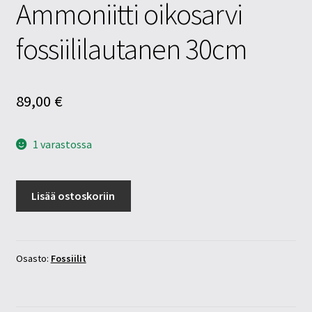
Ammoniitti oikosarvi
fossiililautanen 30cm
89,00
€
1 varastossa
Ammoniitti
Lisää ostoskoriin
oikosarvi
fossiililautanen
30cm
määrä
Osasto:
Fossiilit