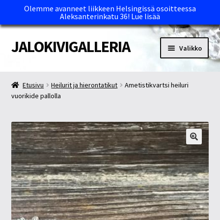
Olemme avanneet liikkeen Helsingissä osoitteessa
Aleksanterinkatu 36!
Lue lisää
JALOKIVIGALLERIA
Siirry
Siirry
Valikko
navigointiin
sisältöön
Etusivu
Etusivu
Heilurit ja hierontatikut
Ametistikvartsi heiluri
vuorikide pallolla
Kassa
Maksutavat ja Tärkeää tietää
Myymälät
Oma tili
Ostoskori