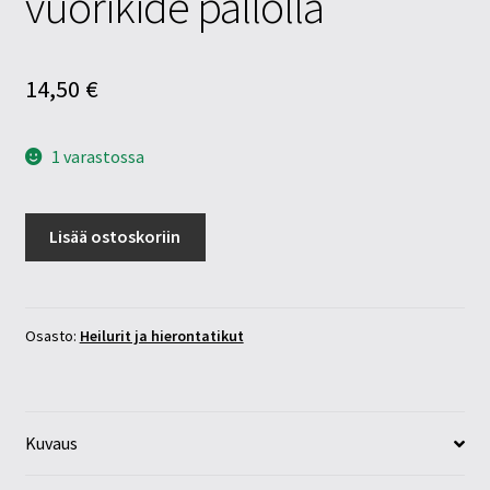
vuorikide pallolla
14,50
€
1 varastossa
Ametistikvartsi
Lisää ostoskoriin
heiluri
vuorikide
pallolla
määrä
Osasto:
Heilurit ja hierontatikut
Kuvaus