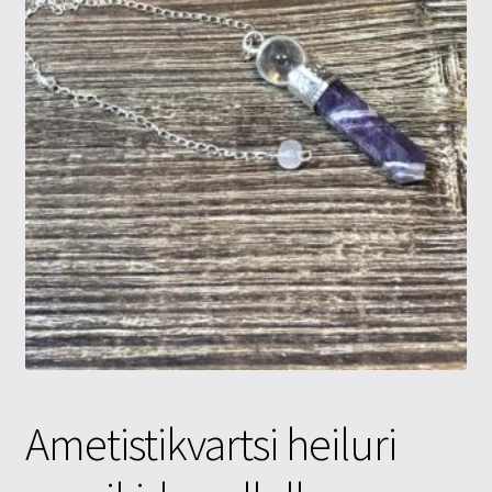
Tietosuojaseloste
Tuotteet
Yritysinfo
Ametistikvartsi heiluri