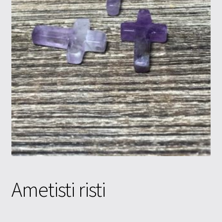
Tietosuojaseloste
Tuotteet
Yritysinfo
Ametisti risti