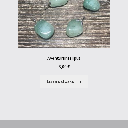
Aventuriini riipus
6,00
€
Lisää ostoskoriin