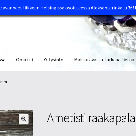
avanneet liikkeen Helsingissä osoitteessa Aleksanterinkatu 36!
ssa
Oma tili
Yritysinfo
Maksutavat ja Tärkeää tietää
yymälät
Oma tili
Ostoskori
Tietosuojaseloste
Tuotteet
Yritysinfo
40mm
Ametisti raakapa