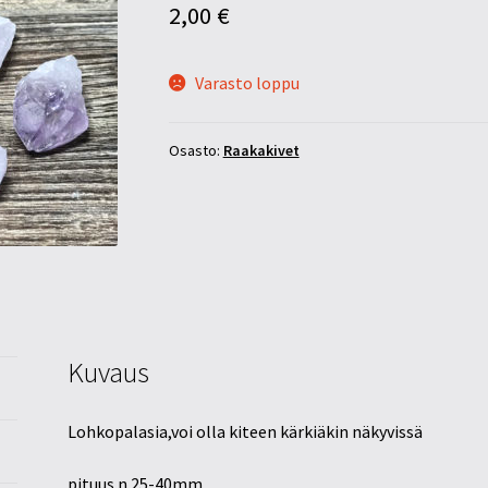
2,00
€
Varasto loppu
Osasto:
Raakakivet
Kuvaus
Lohkopalasia,voi olla kiteen kärkiäkin näkyvissä
pituus n 25-40mm