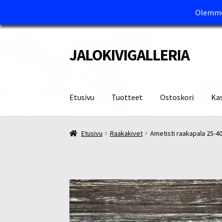
Olemme 
JALOKIVIGALLERIA
Siirry
Siirry
navigointiin
sisältöön
Etusivu
Tuotteet
Ostoskori
Ka
Etusivu
Kassa
Maksutavat ja Tärkeää tietää
M
Etusivu
Raakakivet
Ametisti raakapala 25-