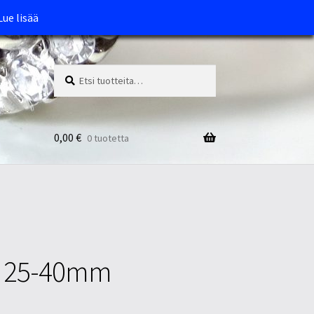
Lue lisää
Etsi:
Haku
0,00
€
0 tuotetta
la 25-40mm