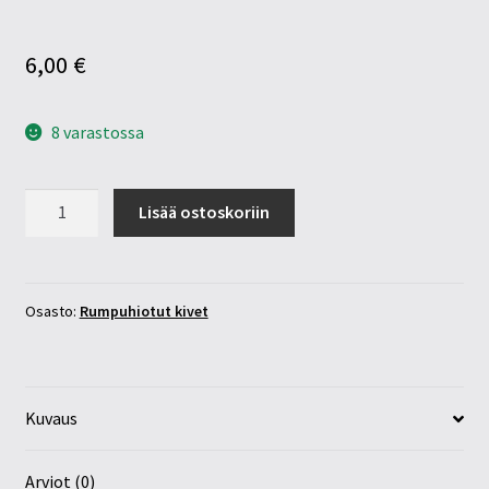
6,00
€
8 varastossa
Ametisti
Lisää ostoskoriin
30-
35mm
tumma
määrä
Osasto:
Rumpuhiotut kivet
Kuvaus
Arviot (0)