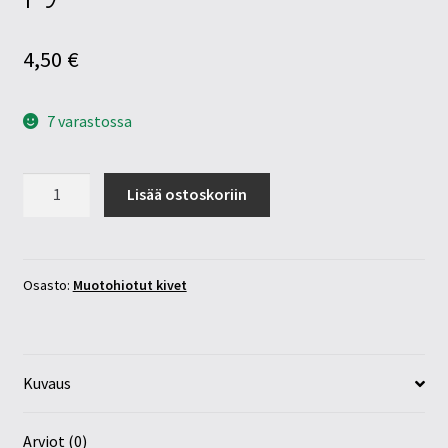
4,50
€
7 varastossa
Ametisti
Lisää ostoskoriin
10x14mm
pyöröhiottu
määrä
Osasto:
Muotohiotut kivet
Kuvaus
Arviot (0)