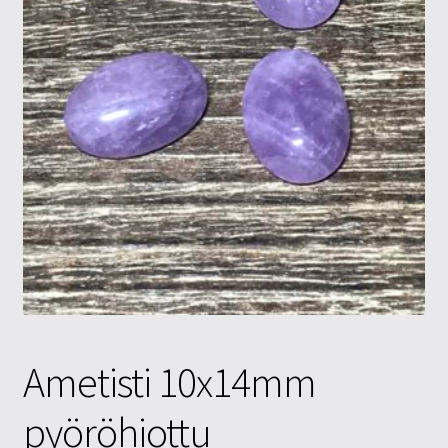
Tietosuojaseloste
Tuotteet
Yritysinfo
Ametisti 10x14mm
pyöröhiottu