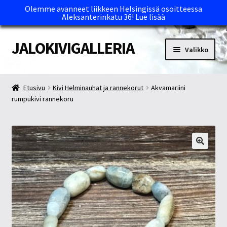
Olemme avanneet liikkeen Helsingissä osoitteessa
Aleksanterinkatu 36!
Lue lisää
JALOKIVIGALLERIA
Siirry
Siirry
Valikko
navigointiin
sisältöön
Etusivu
Etusivu
Kivi Helminauhat ja rannekorut
Akvamariini
rumpukivi rannekoru
Kassa
Maksutavat ja Tärkeää tietää
Myymälät
Oma tili
Ostoskori