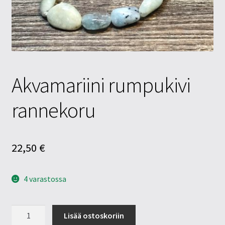
Tietosuojaseloste
Tuotteet
Yritysinfo
Akvamariini rumpukivi
rannekoru
22,50
€
4 varastossa
Akvamariini
Lisää ostoskoriin
rumpukivi