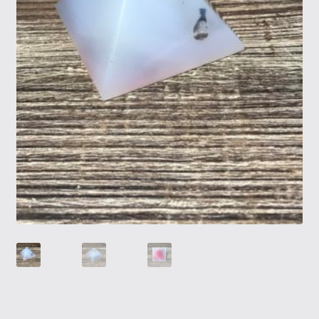
Tietosuojaseloste
Tuotteet
Yritysinfo